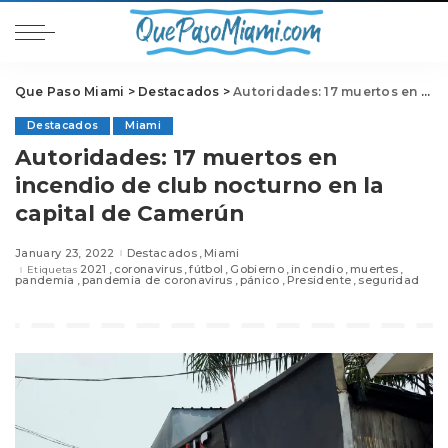
Que Paso Miami
>
Destacados
>
Autoridades: 17 muertos en incendio de club nocturno en la capital de Camerún
Destacados
Miami
Autoridades: 17 muertos en
incendio de club nocturno en la
capital de Camerún
January 23, 2022
Destacados
Miami
2021
coronavirus
fútbol
Gobierno
incendio
muertes
Etiquetas
pandemia
pandemia de coronavirus
pánico
Presidente
seguridad