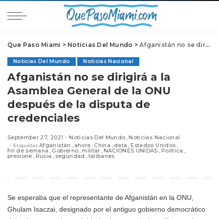
Que Paso Miami
>
Noticias Del Mundo
>
Afganistán no se dirigirá a la Asamblea General de la ONU después de la disputa de credenciales
Noticias Del Mundo
Noticias Nacional
Afganistán no se dirigirá a la
Asamblea General de la ONU
después de la disputa de
credenciales
September 27, 2021
Noticias Del Mundo
Noticias Nacional
Afganistán
ahora
China
data
Estados Unidos
Etiquetas
fin de semana
Gobierno
militar
NACIONES UNIDAS
Política
presione
Rusia
seguridad
talibanes
Se esperaba que el representante de Afganistán en la ONU,
Ghulam Isaczai, designado por el antiguo gobierno democrático