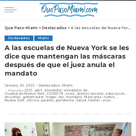
Que Paso Miami
>
Destacados
>
A las escuelas de Nueva York se les dice que mantengan las máscaras después de que el juez anula el mandato
Destacados
Miami
A las escuelas de Nueva York se les
dice que mantengan las máscaras
después de que el juez anula el
mandato
January 25, 2022
Destacados
Miami
2021
abril
alrededor
alrededor de
Etiquetas
Ciudad de Nueva York
COVID-19
crisis
distrito escolar
educación
escuelas
gobernador
hogar
ley
mandato
Mascaras
nueva
Nueva York
oficina
padres
pandemia
Salud
twitter
virus