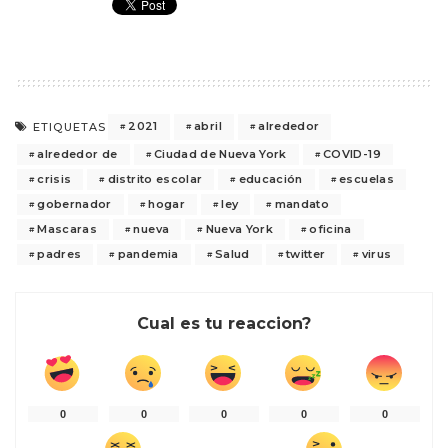
2021
abril
alrededor
ETIQUETAS
alrededor de
Ciudad de Nueva York
COVID-19
crisis
distrito escolar
educación
escuelas
gobernador
hogar
ley
mandato
Mascaras
nueva
Nueva York
oficina
padres
pandemia
Salud
twitter
virus
Cual es tu reaccion?
0
0
0
0
0