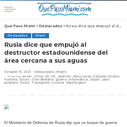
Que Paso Miami
>
Destacados
>
Rusia dice que empujó al destructor estadounidense del área cercana a sus aguas
Destacados
Miami
Rusia dice que empujó al
destructor estadounidense del
área cercana a sus aguas
October 15, 2021
Destacados
Miami
avión
China
EE. UU.
ejército
elecciones
Estados Unidos
Etiquetas
frontera
futuro
Gran Bretaña
guerra
informática
Japón
otan
piratería
Rusia
Transporte
Ucrania
Washington
El Ministerio de Defensa de Rusia dijo que un buque de guerra