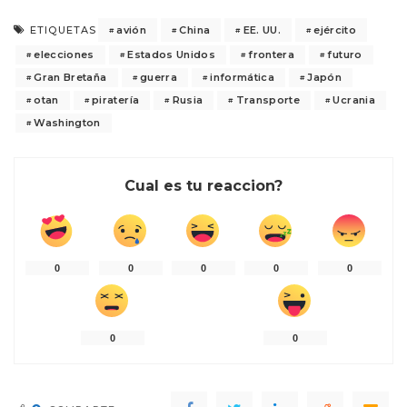
avión
China
EE. UU.
ejército
ETIQUETAS
elecciones
Estados Unidos
frontera
futuro
Gran Bretaña
guerra
informática
Japón
otan
piratería
Rusia
Transporte
Ucrania
Washington
Cual es tu reaccion?
0
0
0
0
0
0
0