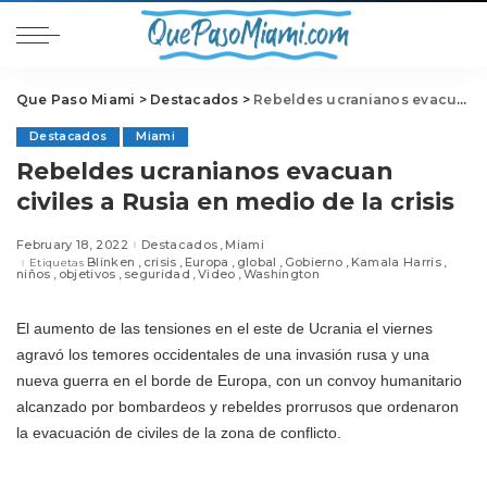
Que Paso Miami
>
Destacados
>
Rebeldes ucranianos evacuan civiles a Rusia en medio de la crisis
Destacados
Miami
Rebeldes ucranianos evacuan
civiles a Rusia en medio de la crisis
February 18, 2022
Destacados
Miami
Blinken
crisis
Europa
global
Gobierno
Kamala Harris
Etiquetas
niños
objetivos
seguridad
Video
Washington
El aumento de las tensiones en el este de Ucrania el viernes
agravó los temores occidentales de una invasión rusa y una
nueva guerra en el borde de Europa, con un convoy humanitario
alcanzado por bombardeos y rebeldes prorrusos que ordenaron
la evacuación de civiles de la zona de conflicto.