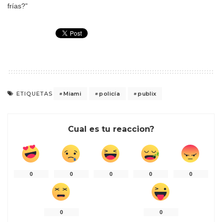
frías?”
Miami
policía
publix
ETIQUETAS
Cual es tu reaccion?
0
0
0
0
0
0
0