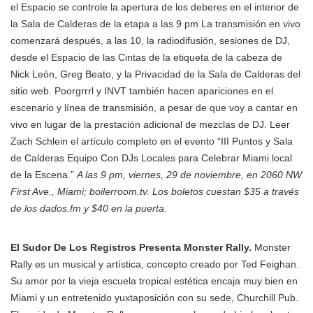
el Espacio se controle la apertura de los deberes en el interior de
la Sala de Calderas de la etapa a las 9 pm La transmisión en vivo
comenzará después, a las 10, la radiodifusión, sesiones de DJ,
desde el Espacio de las Cintas de la etiqueta de la cabeza de
Nick León, Greg Beato, y la Privacidad de la Sala de Calderas del
sitio web. Poorgrrrl y INVT también hacen apariciones en el
escenario y línea de transmisión, a pesar de que voy a cantar en
vivo en lugar de la prestación adicional de mezclas de DJ. Leer
Zach Schlein el artículo completo en el evento “III Puntos y Sala
de Calderas Equipo Con DJs Locales para Celebrar Miami local
de la Escena.”
A las 9 pm, viernes, 29 de noviembre, en 2060 NW
First Ave., Miami; boilerroom.tv. Los boletos cuestan $35 a través
de los dados.fm y $40 en la puerta.
El Sudor De Los Registros Presenta Monster Rally.
Monster
Rally es un musical y artística, concepto creado por Ted Feighan.
Su amor por la vieja escuela tropical estética encaja muy bien en
Miami y un entretenido yuxtaposición con su sede, Churchill Pub.