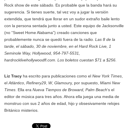
Rock show de este sábado. Es probable que la banda hará su
sugerencia. Si tienes suerte, tal vez voy a jugar la versión
extendida, que tendrá que llorar en un sudor extraño baile lento
con la persona sentada junto a usted. Este equipo de Jacksonville
(no “Sweet Home Alabama”) creado canciones que
probablemente nunca se quedó fuera de la radio.
Las 8 de la
tarde, el sábado, 30 de noviembre, en el Hard Rock Live, 1
Seminole Way, Hollywood, 954-797-5531,
hardrocklivehollywoodfl.com. Los boletos cuestan $71 a $256.
Liz Tracy
ha escrito para publicaciones como el
New York Times
,
el
Atlántico
,
Refinery29
,
W
,
Glamour
y, por supuesto,
Miami New
Times
. Ella era
Nueva Tiempos de Broward, Palm Beach
‘s el
editor de música para tres años. Ahora ella juega una media de
monstruo con sus 2 años de edad, hijo y obsesivamente relojes
Británico misterios.