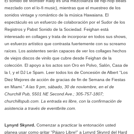
El sonido de Monster Rally es una mezcolanza de hip-hop beats
mezclado con el lo-fi music), mientras que el muestreo de los
sonidos vintage y romántico de la música Hawaiana. El
espectáculo es un esfuerzo de colaboración por el Sudor de los
Registros y Pabst Sonido de la Sociedad. Feighan está
interesado en collages y trata de incorporar en todos sus shows,
un esfuerzo artístico que contrasta fuertemente con su screamo
raíces. Los asistentes serán capaces de ver los collages hechos
de viejos discos de vinilo que cubre desde Feighan de la
colección. El apoyo a los actos son Oro en Polvo, Salón, Casa de
la I, y el DJ Le Spam. Leer todos los de Concesión de Albert “Los
Diez Mejores de acción de gracias de fin de Semana de Fiestas
en Miami.”
A las 9 pm, sábado, 30 de noviembre, en el de
Churchill Pub, 5501 NE Second Ave.; 305-757-1807;
churchillspub.com. La entrada es libre, con la confirmación de
asistencia a través de eventbrite.com.
Lynyrd Skynrd.
Comenzar a practicar la entonación usted
planea usar como gritar “Pájaro Libre!” a Lynyrd Skynrd del Hard