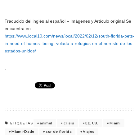
Traducido del inglés al español – Imágenes y Artículo original Se
encuentra en:
https://www.local10.com/news/local/2022/02/12/south-florida-pets-
in-need-of-homes- being- volado-a-refugios-en-el-noreste-de-los-
estados-unidos/
.
animal
crisis
EE. UU.
Miami
ETIQUETAS
Miami-Dade
sur de florida
Viajes