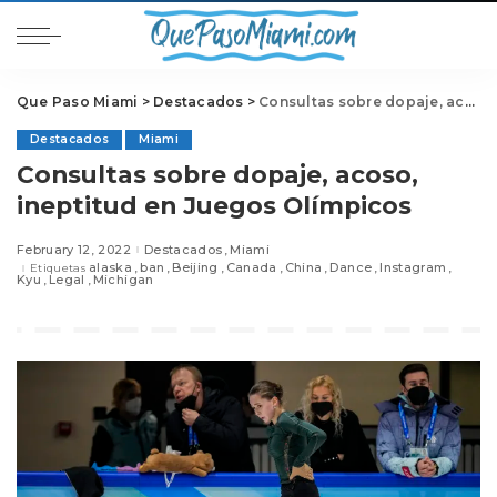
Que Paso Miami
>
Destacados
>
Consultas sobre dopaje, acoso, ineptitud en Juegos Olímpicos
Destacados
Miami
Consultas sobre dopaje, acoso,
ineptitud en Juegos Olímpicos
February 12, 2022
Destacados
Miami
alaska
ban
Beijing
Canada
China
Dance
Instagram
Etiquetas
Kyu
Legal
Michigan