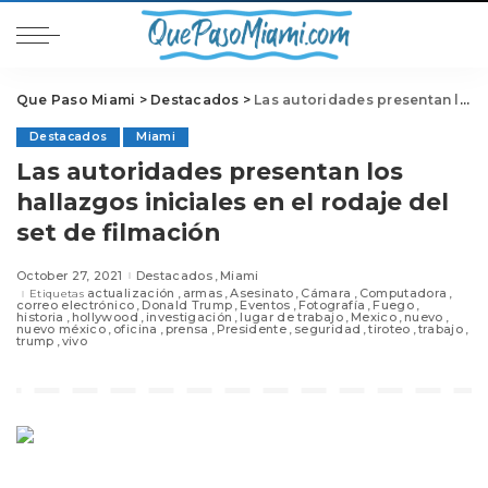
Que Paso Miami
>
Destacados
>
Las autoridades presentan los hallazgos iniciales en el rodaje del set de filmación
Destacados
Miami
Las autoridades presentan los
hallazgos iniciales en el rodaje del
set de filmación
October 27, 2021
Destacados
Miami
actualización
armas
Asesinato
Cámara
Computadora
Etiquetas
correo electrónico
Donald Trump
Eventos
Fotografía
Fuego
historia
hollywood
investigación
lugar de trabajo
Mexico
nuevo
nuevo méxico
oficina
prensa
Presidente
seguridad
tiroteo
trabajo
trump
vivo