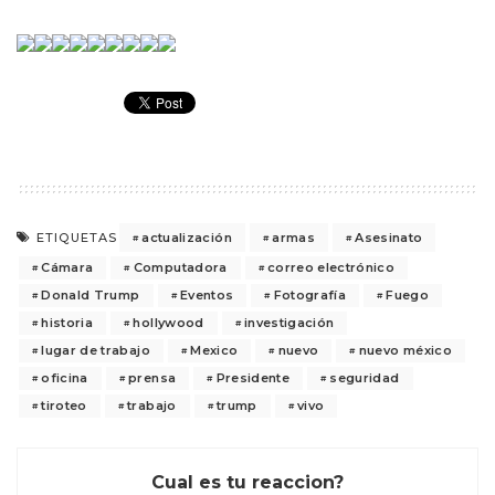
actualización
armas
Asesinato
ETIQUETAS
Cámara
Computadora
correo electrónico
Donald Trump
Eventos
Fotografía
Fuego
historia
hollywood
investigación
lugar de trabajo
Mexico
nuevo
nuevo méxico
oficina
prensa
Presidente
seguridad
tiroteo
trabajo
trump
vivo
Cual es tu reaccion?