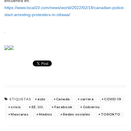
encuentra en:
https://www.local10.com/news/world/2022/02/18/canadian-police-
start-arresting-protesters-in-ottawa/
.
auto
Canada
carrera
COVID-19
ETIQUETAS
crisis
EE. UU.
Facebook
Gobierno
Mascaras
Medios
Redes sociales
TORONTO