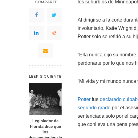
los suburbios de Minneapoli
COMPARTE
Al dirigirse a la corte dura
involuntario, Katie Wright d
Potter solo se refirió a su h
“Ella nunca dijo su nombre
perdonarte por lo que nos h
LEER SIGUIENTE
“Mi vida y mi mundo nunca v
Potter
fue
declarado culpabl
segundo grado
por el asesi
sentenciada solo por el car
Legislador de
que conlleva una pena pres
Florida dice que
los
descendientes de