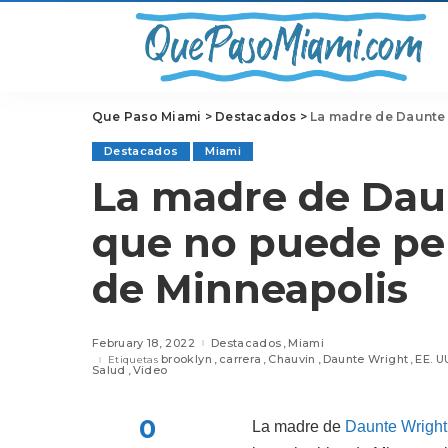
Que Paso Miami
>
Destacados
>
La madre de Daunte W
Destacados
Miami
La madre de Dau
que no puede per
de Minneapolis
February 18, 2022
Destacados
Miami
brooklyn
carrera
Chauvin
Daunte Wright
EE. U
Etiquetas
Salud
Video
0
La madre de
Daunte Wright