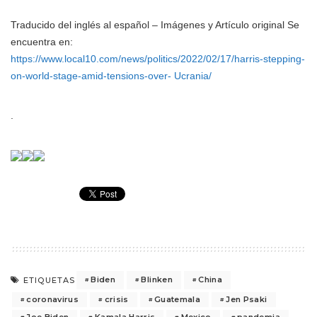
Traducido del inglés al español – Imágenes y Artículo original Se
encuentra en:
https://www.local10.com/news/politics/2022/02/17/harris-stepping-
on-world-stage-amid-tensions-over- Ucrania/
.
Biden
Blinken
China
ETIQUETAS
coronavirus
crisis
Guatemala
Jen Psaki
Joe Biden
Kamala Harris
Mexico
pandemia