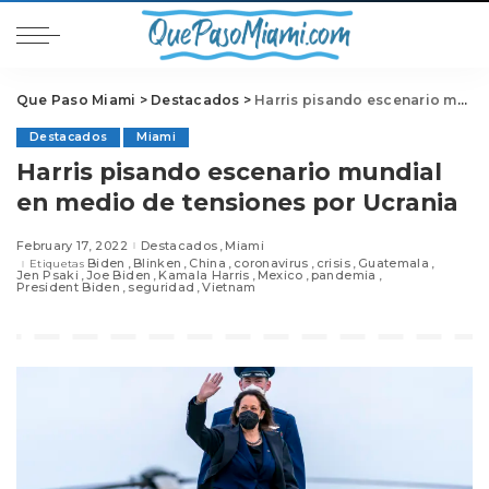
Que Paso Miami
>
Destacados
>
Harris pisando escenario mundial en medio de tensiones por Ucrania
Destacados
Miami
Harris pisando escenario mundial
en medio de tensiones por Ucrania
February 17, 2022
Destacados
Miami
Biden
Blinken
China
coronavirus
crisis
Guatemala
Etiquetas
Jen Psaki
Joe Biden
Kamala Harris
Mexico
pandemia
President Biden
seguridad
Vietnam