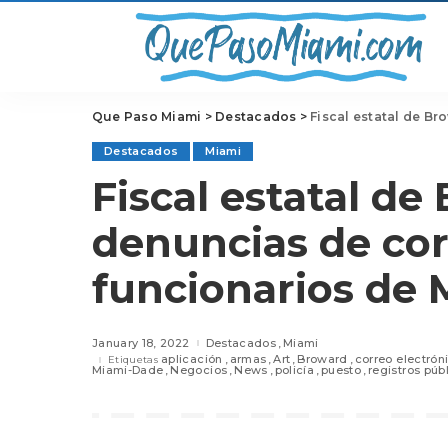
Que Paso Miami
>
Destacados
>
Fiscal estatal de Brow
Destacados
Miami
Fiscal estatal de
denuncias de cor
funcionarios de 
January 18, 2022
Destacados
Miami
aplicación
armas
Art
Broward
correo electrón
Etiquetas
Miami-Dade
Negocios
News
policía
puesto
registros púb