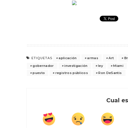
aplicación
armas
Art
B
ETIQUETAS
gobernador
investigación
ley
Miami
puesto
registros públicos
Ron DeSantis
Cual es