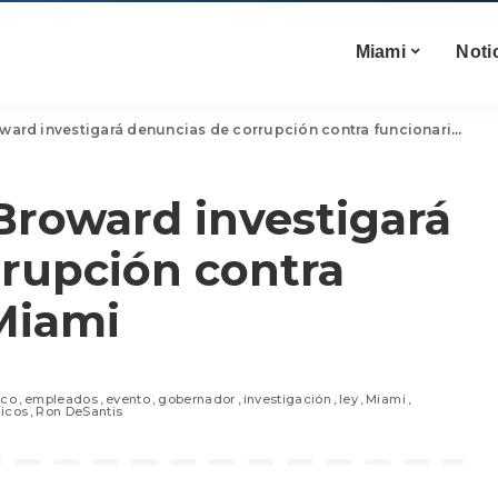
Miami
Noti
ard investigará denuncias de corrupción contra funcionarios de Miami
 Broward investigará
rupción contra
Miami
ico
empleados
evento
gobernador
investigación
ley
Miami
licos
Ron DeSantis