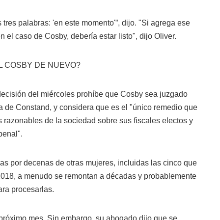
tres palabras: 'en este momento'”, dijo. "Si agrega ese
n el caso de Cosby, debería estar listo", dijo Oliver.
L COSBY DE NUEVO?
ecisión del miércoles prohíbe que Cosby sea juzgado
 de Constand, y considera que es el "único remedio que
 razonables de la sociedad sobre sus fiscales electos y
penal".
as por decenas de otras mujeres, incluidas las cinco que
de 2018, a menudo se remontan a décadas y probablemente
ra procesarlas.
próximo mes. Sin embargo, su abogado dijo que se