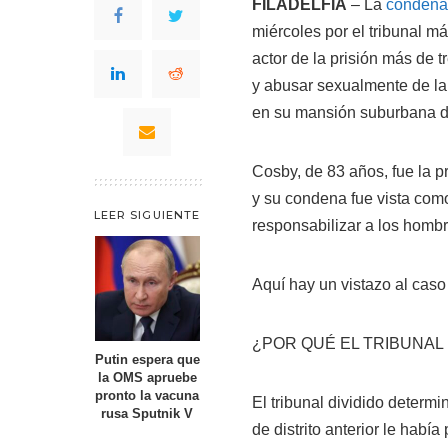
FILADELFIA
– La
condena 
miércoles por el tribunal má
actor de la prisión más de 
y abusar sexualmente de l
en su mansión suburbana de
Cosby, de 83 años, fue la 
y su condena fue vista como
LEER SIGUIENTE
responsabilizar a los homb
Aquí hay un vistazo al caso 
¿POR QUÉ EL TRIBUNAL
Putin espera que
la OMS apruebe
pronto la vacuna
El tribunal dividido determ
rusa Sputnik V
de distrito anterior le hab