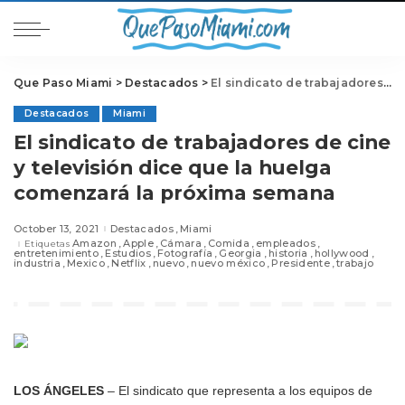
Que Paso Miami
>
Destacados
>
El sindicato de trabajadores de cine y televisión dice que la huelga comenzará la próxima semana
Destacados
Miami
El sindicato de trabajadores de cine
y televisión dice que la huelga
comenzará la próxima semana
October 13, 2021
Destacados
Miami
Amazon
Apple
Cámara
Comida
empleados
Etiquetas
entretenimiento
Estudios
Fotografía
Georgia
historia
hollywood
industria
Mexico
Netflix
nuevo
nuevo méxico
Presidente
trabajo
LOS ÁNGELES
– El sindicato que representa a los equipos de