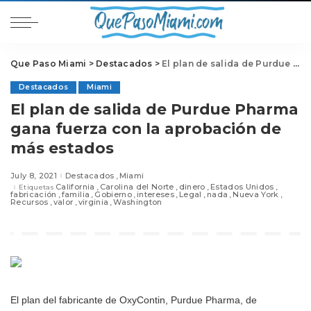
Que Paso Miami
>
Destacados
>
El plan de salida de Purdue Pharma gana fuerza con la aprobación de más estados
Destacados
Miami
El plan de salida de Purdue Pharma
gana fuerza con la aprobación de
más estados
July 8, 2021
Destacados
Miami
California
Carolina del Norte
dinero
Estados Unidos
Etiquetas
fabricación
familia
Gobierno
intereses
Legal
nada
Nueva York
Recursos
valor
virginia
Washington
El plan del fabricante de OxyContin, Purdue Pharma, de