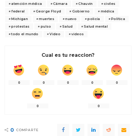
atención médica
Cámara
Chauvin
civiles
federal
George Floyd
Gobierno
médica
Michigan
muertes
nuevo
policía
Política
protestas
pulso
Salud
Salud mental
todo el mundo
Video
videos
Cual es tu reaccion?
0
0
0
0
0
0
0
0
COMPARTE