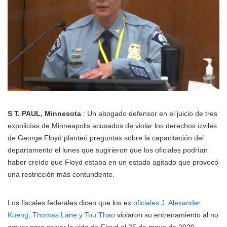
S T. PAUL, Minnesota
: Un abogado defensor en el juicio de tres
expolicías de Minneapolis acusados de violar los derechos civiles
de George Floyd planteó preguntas sobre la capacitación del
departamento el lunes que sugirieron que los oficiales podrían
haber creído que Floyd estaba en un estado agitado que provocó
una restricción más contundente.
Los fiscales federales dicen que los ex
oficiales J. Alexander
Kueng, Thomas Lane y Tou Thao
violaron su entrenamiento al no
actuar para salvar la vida de Floyd el 25 de mayo de 2020,