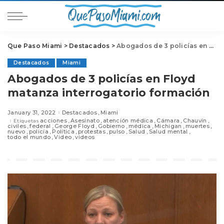
Que Paso Miami
>
Destacados
>
Abogados de 3 policías en Floyd matanza interrogatorio formación
Destacados
Miami
Abogados de 3 policías en Floyd
matanza interrogatorio formación
January 31, 2022
Destacados
Miami
acciones
Asesinato
atención médica
Cámara
Chauvin
Etiquetas
civiles
federal
George Floyd
Gobierno
médica
Michigan
muertes
nuevo
policía
Política
protestas
pulso
Salud
Salud mental
todo el mundo
Video
videos