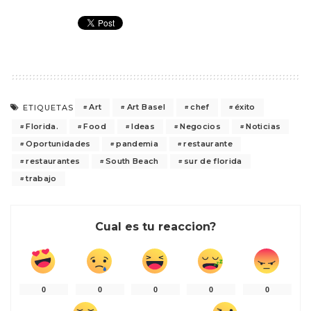
Art
Art Basel
chef
éxito
ETIQUETAS
Florida.
Food
Ideas
Negocios
Noticias
Oportunidades
pandemia
restaurante
restaurantes
South Beach
sur de florida
trabajo
Cual es tu reaccion?
0
0
0
0
0