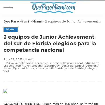
Que Paso Miami
>
Miami
>
2 equipos de Junior Achievement del sur de Florida elegidos para la competencia nacional
Miami
2 equipos de Junior Achievement
del sur de Florida elegidos para la
competencia nacional
June 22, 2021
Miami
aplicación
coronavirus
desarrollo profesional
educación
Etiquetas
Escuela
espíritu empresarial
Estados Unidos
liderazgo
Negocios
News
Oportunidades
school
south florida
sur de florida
trabajo
vivo
COCONUT CREEK, Fla.
– Hace más de 100 años, se formó un