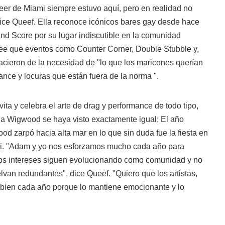
er de Miami siempre estuvo aquí, pero en realidad no
 dice Queef. Ella reconoce icónicos bares gay desde hace
d Score por su lugar indiscutible en la comunidad
ee que eventos como Counter Corner, Double Stubble y,
ieron de la necesidad de "lo que los maricones querían
mance y locuras que están fuera de la norma ".
ta y celebra el arte de drag y performance de todo tipo,
da Wigwood se haya visto exactamente igual; El año
d zarpó hacia alta mar en lo que sin duda fue la fiesta en
i. "Adam y yo nos esforzamos mucho cada año para
os intereses siguen evolucionando como comunidad y no
lvan redundantes", dice Queef. "Quiero que los artistas,
mbien cada año porque lo mantiene emocionante y lo