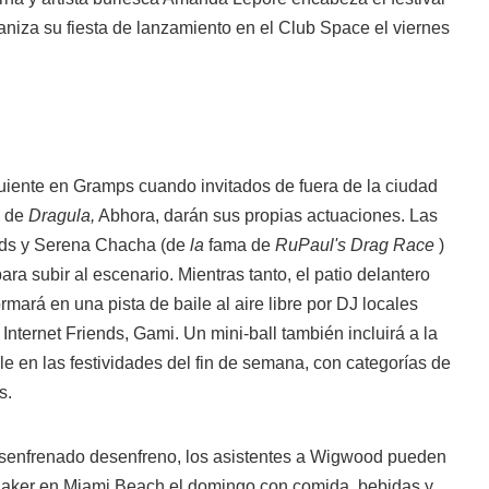
niza su fiesta de lanzamiento en el Club Space el viernes
iguiente en Gramps cuando invitados de fuera de la ciudad
a de
Dragula,
Abhora, darán sus propias actuaciones. Las
rds y Serena Chacha (de
la
fama de
RuPaul's Drag Race
)
ra subir al escenario. Mientras tanto, el patio delantero
mará en una pista de baile al aire libre por DJ locales
 Internet Friends, Gami. Un mini-ball también incluirá a la
e en las festividades del fin de semana, con categorías de
s.
senfrenado desenfreno, los asistentes a Wigwood pueden
haker en Miami Beach el domingo con comida, bebidas y