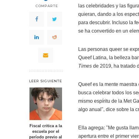
las celebridades y las figur
COMPARTE
quieran, dando a los espec
para descubrir. Incluso la f
se ha convertido en un ele
Las personas queer se expr
Queef Latina, la belleza ba
Times
de 2019, ha tratado d
LEER SIGUIENTE
Queef es la mente maestra 
busca celebrar todos los s
mismo espíritu de la Met G
algo anual", dice sobre la c
Fiscal critica a la
Ella agrega: "Me gusta llam
escuela por el
apertura entre el primer vie
período previo al