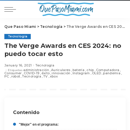
Que Paso Miami
>
Tecnología
>
The Verge Awards en CES 2024: no puedo tocar esto
Tecnología
The Verge Awards en CES 2024: no
puedo tocar esto
January 16, 2021
Tecnología
administración
Auriculares
batería
chip
Computadora
Etiquetas
Consumer
COVID-19
éxito
innovación
Instagram
OLED
pandemia
PC
robot
Tecnología
TV
xbox
Contenido
"Mejor" en el programa: