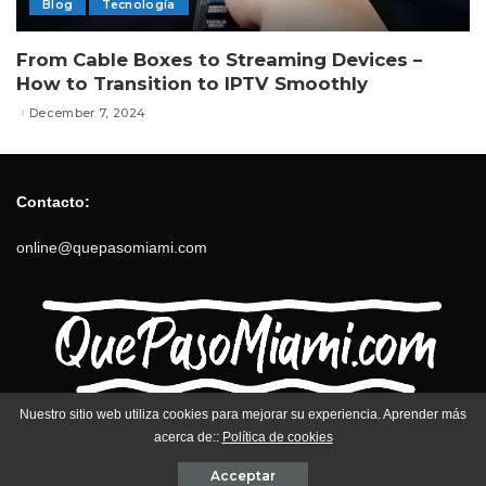
Blog
Tecnología
From Cable Boxes to Streaming Devices –
How to Transition to IPTV Smoothly
December 7, 2024
Contacto:
online@quepasomiami.com
Nuestro sitio web utiliza cookies para mejorar su experiencia. Aprender más
Contact us
Política de privacidad
acerca de::
Política de cookies
Términos y Condiciones
Acceptar