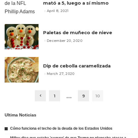
mató a 5, luego a sí mismo
April 8, 2021
Paletas de muñeco de nieve
December 20, 2020
Dip de cebolla caramelizada
March 27, 2020
…
1
9
10
Ultima Noticias
Cómo funciona el techo de la deuda de los Estados Unidos
Milley dice que estaba 'seguro' de que Trump no planeaba atacar a