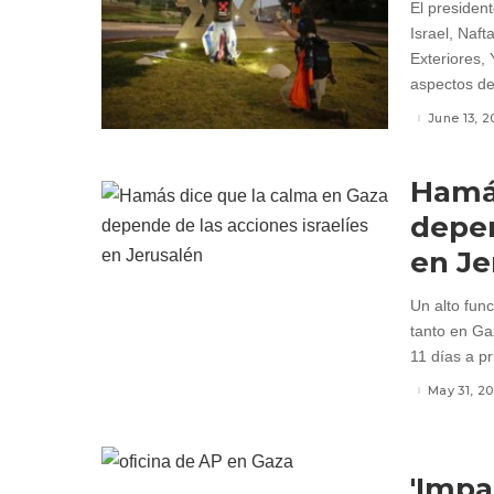
El president
Israel, Naft
Exteriores, 
aspectos de
June 13, 2
Hamás
depen
en Je
Un alto fun
tanto en Ga
11 días a pr
May 31, 20
'Impa