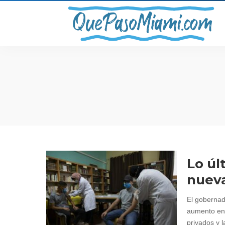
Lo úl
nueva
El gobernad
aumento en 
privados y 