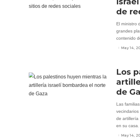
Israe
de re
El ministro 
grandes pla
contenido de
May 14, 2
Los p
artil
de G
Las familia
vecindarios
de artiller
en su casa.
May 14, 2