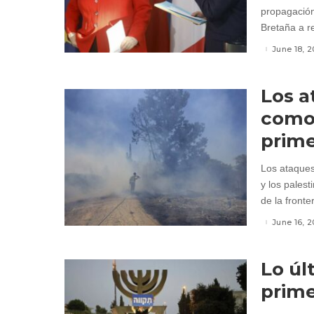
propagación
Bretaña a re
June 18, 2
Los a
como 
prime
Los ataques 
y los pales
de la front
June 16, 2
Lo úl
prime