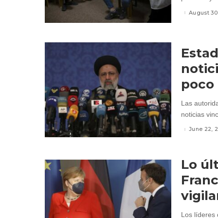
August 30
Estad
notic
poco 
Las autorid
noticias vin
June 22, 
Lo úl
Franc
vigil
Los líderes 