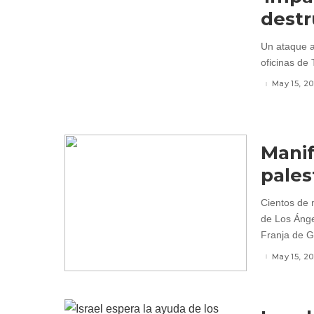
destr
Un ataque aé
oficinas de
May 15, 20
Manif
pales
Cientos de 
de Los Ángel
Franja de G
May 15, 20