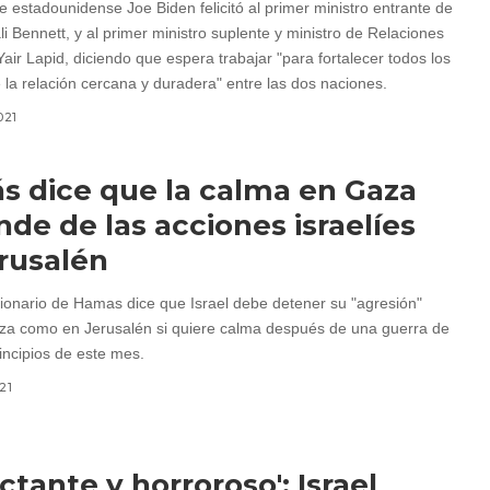
e estadounidense Joe Biden felicitó al primer ministro entrante de
ali Bennett, y al primer ministro suplente y ministro de Relaciones
Yair Lapid, diciendo que espera trabajar "para fortalecer todos los
 la relación cercana y duradera" entre las dos naciones.
021
 dice que la calma en Gaza
de de las acciones israelíes
rusalén
cionario de Hamas dice que Israel debe detener su "agresión"
za como en Jerusalén si quiere calma después de una guerra de
incipios de este mes.
21
ctante y horroroso': Israel