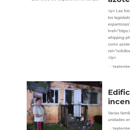
<p> Las fot
los legislad
espantosas"
href="https
whipping-ph
como azotes
rel="nofollo
</p>
September
Edifi
incen
Varias fami
unidades en
September