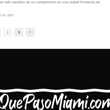
an sido sacados de un campamento en una ciudad fronteriza de
 20, 2021
2
3