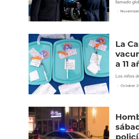
llamado glob
November 
La Ca
vacun
a 11 
Los niños d
October 2
Hombr
sábad
polic