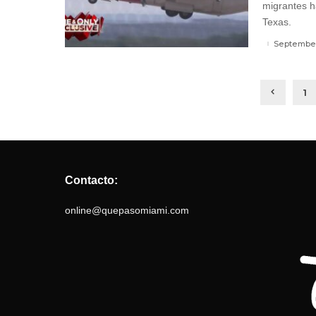
migrantes h
Texas.
September
1
Contacto:
online@quepasomiami.com