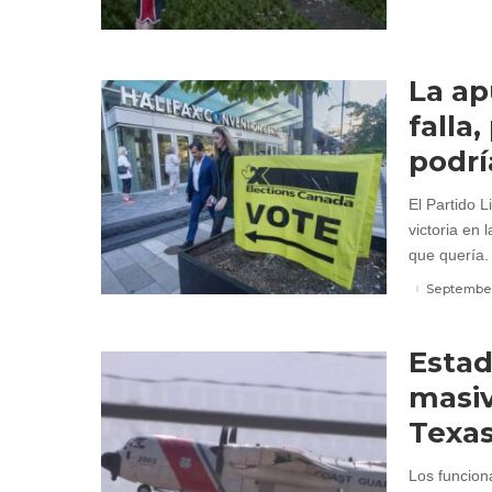
La ap
falla
podrí
El Partido L
victoria en
que quería.
September
Estad
masiv
Texa
Los funcion