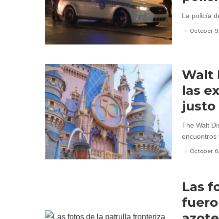
La policía d
October 9
Walt 
las e
justo
The Walt Di
encuentros 
October 6
Las f
fuero
azote