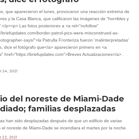
os, que aparecieron el lunes, provocaron una reacción extrema de
ores y la Casa Blanca, que calificaron las imágenes de "horribles y
.</p><p> Las fotos posteriores a <a rel="nofollow"
://briefupdates.com/border-patrol-pics-were-misconstrued-as-
otographer-says/">la Patrulla Fronteriza fueron 'malinterpretadas'
, dice el fotógrafo que</a> aparecieron primero en <a
w" href="https://briefupdates.com">Breves Actualizaciones</a> .
 24, 2021
cio del noreste de Miami-Dade
diado; familias desplazadas
lias han sido desplazadas después de que un edificio de varias
 el noreste de Miami-Dade se incendiara el martes por la noche.
 22, 2021