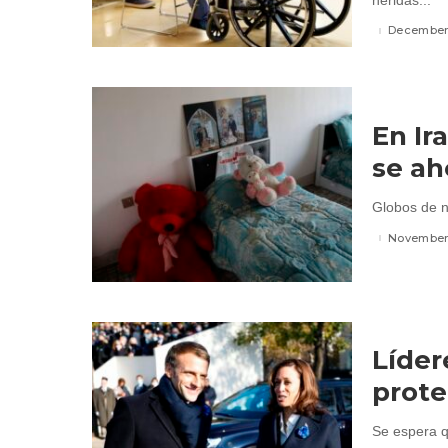
heridas...
December 
En Ira
se ah
Globos de ni
November 
Líder
prote
Se espera q