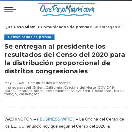
Que Paso Miami
>
Comunicados de prensa
>
Se entregan al presidente los resultados del Censo del 2020 para la distribución proporcional de distritos congresionales
Comunicados de prensa
Se entregan al presidente los
resultados del Censo del 2020 para
la distribución proporcional de
distritos congresionales
May 2, 2021
Comunicados de prensa
abril
Biden
California
Carolina del Norte
COVID-19
Etiquetas
datos
Estados Unidos
herramientas
Nueva York
Presidente
Texas
trabajo
Washington
WASHINGTON – (
BUSINESS WIRE
) – La Oficina del Censo de
los EE. UU. anunció hoy que según el Censo del 2020 la