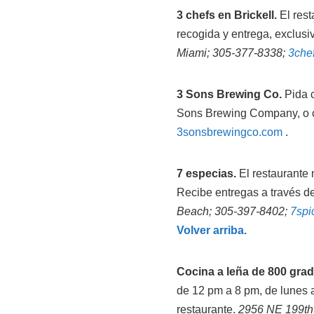
3 chefs en Brickell.
El rest
recogida y entrega, exclusi
Miami; 305-377-8338;
3che
3 Sons Brewing Co.
Pida c
Sons Brewing Company, o c
3sonsbrewingco.com
.
7 especias.
El restaurante m
Recibe entregas a través d
Beach; 305-397-8402;
7spi
Volver arriba.
Cocina a leña de 800 grad
de 12 pm a 8 pm, de lunes a
restaurante.
2956 NE 199th 