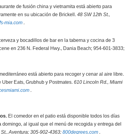
aurante de fusión china y vietnamita está abierto para
vamente en su ubicación de Brickell.
48 SW 12th St.,
fs-mia.com
.
erveza y bocadillos de bar en la taberna y cocina de 3
ene en 236 N. Federal Hwy., Dania Beach; 954-601-3833;
editerráneo está abierto para recoger y cenar al aire libre.
e Uber Eats, Grubhub y Postmates.
610 Lincoln Rd., Miami
cesmiami.com
.
os.
El comedor en el patio está disponible todos los días
 domingo, al igual que el menú de recogida y entrega del
St., Aventura; 305-902-4363;
800degrees.com
.