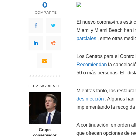
0
COMPARTE
El nuevo coronavirus está c
Miami y Miami Beach han in
parciales
, entre otras medi
Los Centros para el Contro
Recomiendan
la cancelació
50 o más personas. El "dist
LEER SIGUIENTE
Mientras tanto, los restaur
desinfección
. Algunos han
implementando la recogida 
A continuación, en orden al
Grupo
que ofrecen opciones de rec
conservador