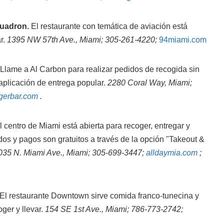
quadron.
El restaurante con temática de aviación está
ar.
1395 NW 57th Ave., Miami; 305-261-4220;
94miami.com
Llame a Al Carbon para realizar pedidos de recogida sin
 aplicación de entrega popular.
2280 Coral Way, Miami;
gerbar.com
.
l centro de Miami está abierta para recoger, entregar y
idos y pagos son gratuitos a través de la opción "Takeout &
035 N. Miami Ave., Miami; 305-699-3447;
alldaymia.com
;
El restaurante Downtown sirve comida franco-tunecina y
oger y llevar.
154 SE 1st Ave., Miami; 786-773-2742;