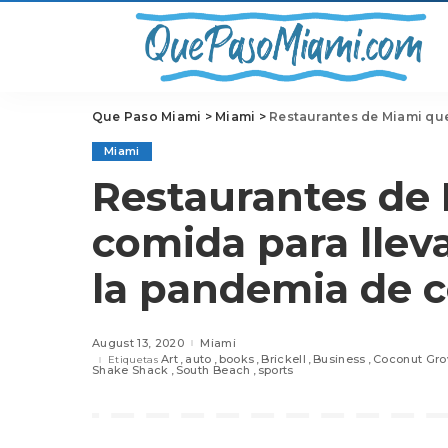
Que Paso Miami
>
Miami
>
Restaurantes de Miami que ofr
Miami
Restaurantes de
comida para llev
la pandemia de 
August 13, 2020
Miami
Art
auto
books
Brickell
Business
Coconut Gro
Etiquetas
Shake Shack
South Beach
sports