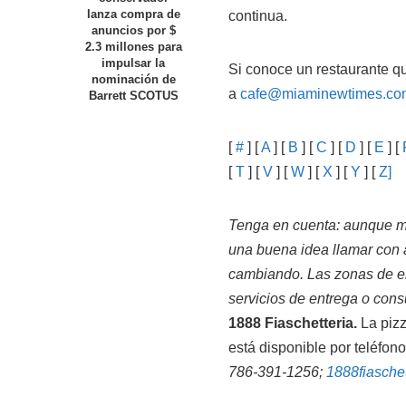
lanza compra de
continua.
anuncios por $
2.3 millones para
impulsar la
Si conoce un restaurante qu
nominación de
a
cafe@miaminewtimes.co
Barrett SCOTUS
[
#
] [
A
] [
B
] [
C
] [
D
] [
E
] [
[
T
] [
V
] [
W
] [
X
] [
Y
] [
Z]
Tenga en cuenta: aunque mu
una buena idea llamar con a
cambiando. Las zonas de ent
servicios de entrega o cons
1888 Fiaschetteria.
La pizz
está disponible por teléfo
786-391-1256;
1888fiasche