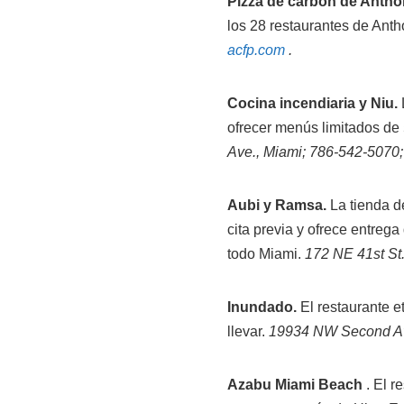
Pizza de carbón de Antho
los 28 restaurantes de Anth
acfp.com
.
Cocina incendiaria y Niu.
ofrecer menús limitados de 
Ave., Miami; 786-542-5070
Aubi y Ramsa.
La tienda de
cita previa y ofrece entreg
todo Miami.
172 NE 41st St
Inundado.
El restaurante e
llevar.
19934 NW Second Av
Azabu Miami Beach
. El r