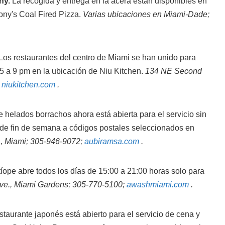
ny.
La recogida y entrega en la acera están disponibles en
ony's Coal Fired Pizza.
Varias ubicaciones en Miami-Dade;
Los restaurantes del centro de Miami se han unido para
5 a 9 pm en la ubicación de Niu Kitchen.
134 NE Second
;
niukitchen.com
.
 helados borrachos ahora está abierta para el servicio sin
a de fin de semana a códigos postales seleccionados en
., Miami; 305-946-9072;
aubiramsa.com
.
tíope abre todos los días de 15:00 a 21:00 horas solo para
e., Miami Gardens; 305-770-5100;
awashmiami.com
.
estaurante japonés está abierto para el servicio de cena y