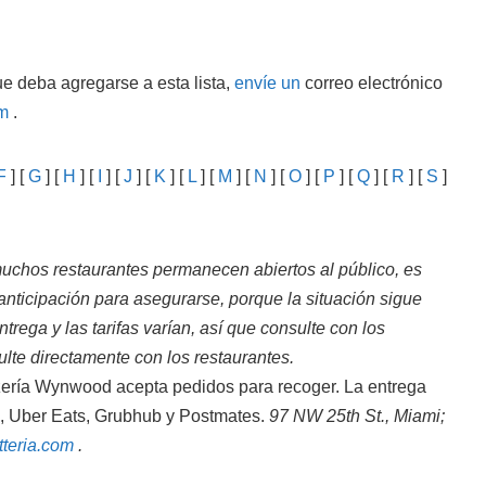
e deba agregarse a esta lista,
envíe un
correo electrónico
m
.
F
] [
G
] [
H
] [
I
] [
J
] [
K
] [
L
] [
M
] [
N
] [
O
] [
P
] [
Q
] [
R
] [
S
]
chos restaurantes permanecen abiertos al público, es
nticipación para asegurarse, porque la situación sigue
rega y las tarifas varían, así que consulte con los
ulte directamente con los restaurantes.
ería Wynwood acepta pedidos para recoger. La entrega
no, Uber Eats, Grubhub y Postmates.
97 NW 25th St., Miami;
tteria.com
.