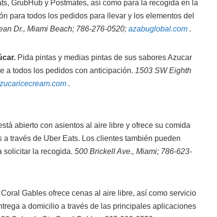
ats, GrubHub y Postmates, así como para la recogida en la
ón para todos los pedidos para llevar y los elementos del
ean Dr., Miami Beach; 786-276-0520;
azabuglobal.com
.
car.
Pida pintas y medias pintas de sus sabores Azucar
me a todos los pedidos con anticipación.
1503 SW Eighth
zucaricecream.com
.
está abierto con asientos al aire libre y ofrece su comida
 a través de Uber Eats. Los clientes también pueden
 solicitar la recogida.
500 Brickell Ave., Miami; 786-623-
Coral Gables ofrece cenas al aire libre, así como servicio
trega a domicilio a través de las principales aplicaciones