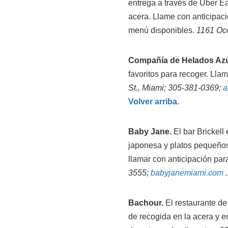
entrega a través de Uber E
acera. Llame con anticipaci
menú disponibles.
1161 Oc
Compañía de Helados Azú
favoritos para recoger. Lla
St., Miami; 305-381-0369;
a
Volver arriba.
Baby Jane.
El bar Brickell 
japonesa y platos pequeños
llamar con anticipación para
3555;
babyjanemiami.com
.
Bachour.
El restaurante de 
de recogida en la acera y en