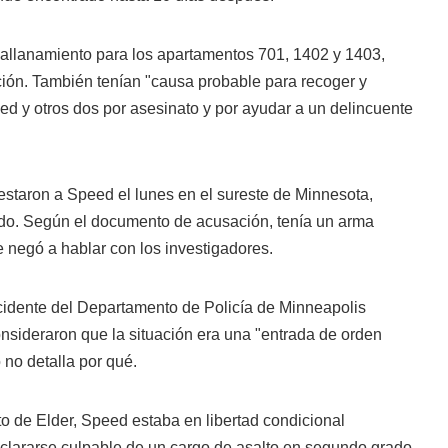
e allanamiento para los apartamentos 701, 1402 y 1403,
ción. También tenían "causa probable para recoger y
eed y otros dos por asesinato y por ayudar a un delincuente
estaron a Speed el lunes en el sureste de Minnesota,
pado. Según el documento de acusación, tenía un arma
 negó a hablar con los investigadores.
ncidente del Departamento de Policía de Minneapolis
onsideraron que la situación era una "entrada de orden
o no detalla por qué.
o de Elder, Speed estaba en libertad condicional
lararse culpable de un cargo de asalto en segundo grado