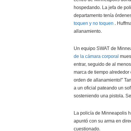
hospedando. La jefa de poli
departamento tenía órdenes
toquen y no toquen
. Huffm
allanamiento.
Un equipo SWAT de Minneapo
de la cámara corporal
muestr
entrar, seguido de al menos
marca de tiempo alrededor de
orden de allanamiento!” Tamb
a un oficial pateando un so
sosteniendo una pistola. Se
La policía de Minneapolis 
apuntó con su arma en direcc
cuestionado.