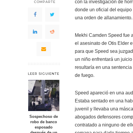
con la investigación de hom
COMPARTE
donde un oficial del equipo
una orden de allanamiento.
Mekhi Camden Speed fue ac
el asesinato de Otis Elder 
para que Speed sea juzgad
un niño enfrentará un juicio
resultaría en una sentencia
LEER SIGUIENTE
de fuego.
Speed apareció en una audie
Estaba sentado en una habi
juvenil y llevaba una másca
abogados defensores compar
Sospechoso de
robo de banco
contratado a ninguno de ell
esposado
semana para darle tiempo a
después de un