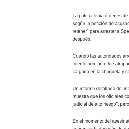
La policía tenía órdenes d
según la petición de acusa
retener" para arrestar a Sp
después.
Cuando las autoridades arr
intentó huir, pero fue atra
cargada en la chaqueta y se
Un informe detallado del i
muestra que los oficiales c
judicial de alto riesgo", per
En el momento del asesinat
supervisada después de dec