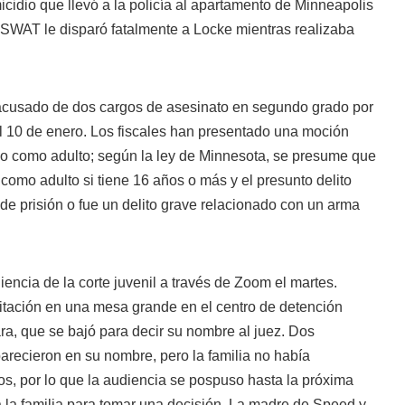
icidio que llevó a la policía al apartamento de Minneapolis
 SWAT le disparó fatalmente a Locke mientras realizaba
usado de dos cargos de asesinato en segundo grado por
el 10 de enero. Los fiscales han presentado una moción
o como adulto; según la ley de Minnesota, se presume que
 como adulto si tiene 16 años o más y el presunto delito
 de prisión o fue un delito grave relacionado con un arma
ncia de la corte juvenil a través de Zoom el martes.
tación en una mesa grande en el centro de detención
ra, que se bajó para decir su nombre al juez. Dos
ecieron en su nombre, pero la familia no había
os, por lo que la audiencia se pospuso hasta la próxima
 la familia para tomar una decisión. La madre de Speed y