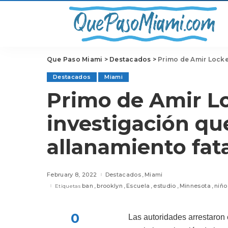
Que Paso Miami
>
Destacados
>
Primo de Amir Locke
Destacados
Miami
Primo de Amir L
investigación qu
allanamiento fat
February 8, 2022
Destacados
Miami
ban
brooklyn
Escuela
estudio
Minnesota
niño
Etiquetas
0
Las autoridades arrestaron 