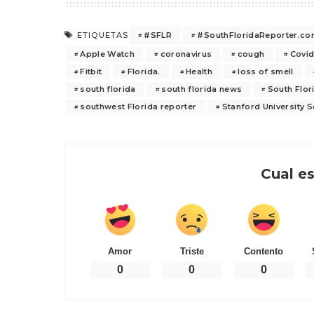
#SFLR
#SouthFloridaReporter.c
ETIQUETAS
Apple Watch
coronavirus
cough
Covid
Fitbit
Florida.
Health
loss of smell
south florida
south florida news
South Flor
southwest Florida reporter
Stanford University 
Cual es
Amor
Triste
Contento
0
0
0