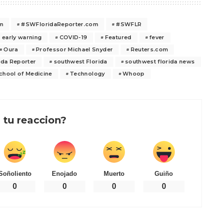
om
#SWFloridaReporter.com
#SWFLR
 early warning
COVID-19
Featured
fever
Oura
Professor Michael Snyder
Reuters.com
ida Reporter
southwest Florida
southwest florida news
School of Medicine
Technology
Whoop
 tu reaccion?
Soñoliento
Enojado
Muerto
Guiño
0
0
0
0