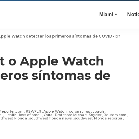
Miami
Noti
 Apple Watch detectar los primeros síntomas de COVID-19?
it o Apple Watch
meros síntomas de
Reporter.com
#SWFLR
Apple Watch
coronavirus
cough
a.
Health
loss of smell
Oura
Professor Michael Snyder
Reuters.com
thwest Florida
southwest florida news
southwest Florida reporter