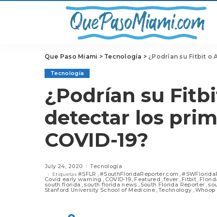
Que Paso Miami
>
Tecnología
>
¿Podrían su Fitbit o
Tecnología
¿Podrían su Fitb
detectar los pri
COVID-19?
July 24, 2020
Tecnología
#SFLR
#SouthFloridaReporter.com
#SWFlorida
Etiquetas
Covid early warning
COVID-19
Featured
fever
Fitbit
Florid
south florida
south florida news
South Florida Reporter
sou
Stanford University School of Medicine
Technology
Whoop