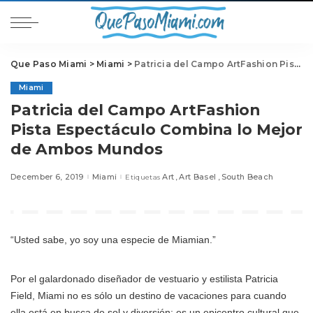
Que Paso Miami
>
Miami
>
Patricia del Campo ArtFashion Pista Espectáculo Combina lo Mejor de Ambos Mundos
Miami
Patricia del Campo ArtFashion
Pista Espectáculo Combina lo Mejor
de Ambos Mundos
December 6, 2019
Miami
Art
Art Basel
South Beach
Etiquetas
“Usted sabe, yo soy una especie de Miamian.”
Por el galardonado diseñador de vestuario y estilista Patricia
Field, Miami no es sólo un destino de vacaciones para cuando
ella está en busca de sol y diversión; es un epicentro cultural que