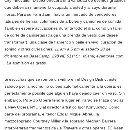
City Innovation District ofrecerá una variedad de eventos gratuitos
que deberían mantenerlo ocupado a usted y al suyo durante
horas. Para su
Fam Jam
, habrá un mercado de vendedores,
tatuajes de henna, columpios de árboles y camiones de comida.
También espere activaciones durante todo el día, como un taller
de corte de camisetas (traiga una prenda de vestir que desee
transformar), una clase de flamenco y baile en vivo, curación de
sonido y otras diversiones.
11 am a 5 pm el sábado 28 de
diciembre en BaseCamp, 298 NE 61st St., Miami; eventbrite.com
. La admisión es gratis.
Si escuchas que se rompe un vidrio en el Design District este
sábado por la noche, no culpes automáticamente a la ópera: es
perfectamente posible que alguien haya dejado caer un vaso. Sin
embargo,
Pop-Up Opera
tendrá lugar en Paradise Plaza gracias
a New Opera NYC y al director artístico Igor Konyukhov. Como
parte del programa, el tenor Edgar Miguel Abréu, la
mezzosoprano Courtney Miller y la soprano Meghan Barrera
interpretarán fragmentos de
La Traviata
y otras óperas. DJ Keen