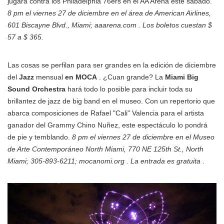
jugará contra los Philadelphia 76ers en el AA Arena este sábado.
8 pm el viernes 27 de diciembre en el área de American Airlines,
601 Biscayne Blvd., Miami; aaarena.com . Los boletos cuestan $
57 a $ 365.
Las cosas se perfilan para ser grandes en la edición de diciembre
del
Jazz
mensual
en MOCA
. ¿Cuan grande? La
Miami Big
Sound Orchestra
hará todo lo posible para incluir toda su
brillantez de jazz de big band en el museo. Con un repertorio que
abarca composiciones de Rafael "Cali" Valencia para el artista
ganador del Grammy Chino Nuñez, este espectáculo lo pondrá
de pie y temblando.
8 pm el viernes 27 de diciembre en el Museo
de Arte Contemporáneo North Miami, 770 NE 125th St., North
Miami; 305-893-6211; mocanomi.org . La entrada es gratuita
.