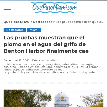
Que Paso Miami
>
Destacados
>
Las pruebas muestran que el plomo en el agua del grifo de Benton Harbor finalmente cae
Destacados
Miami
Las pruebas muestran que el
plomo en el agua del grifo de
Benton Harbor finalmente cae
December 15, 2021
Destacados
Miami
ahora
casa
congreso
crisis
datos
dinero
energía
Etiquetas
esfuerzo
Estados Unidos
estudio
gobernador
guía
ley
Michigan
niños
objetivo
peligroso
proyecto de ley
proyecto de ley de infraestructura
Resources
Salud
trabajando