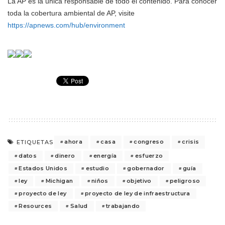
La AP es la única responsable de todo el contenido. Para conocer
toda la cobertura ambiental de AP, visite
https://apnews.com/hub/environment
ahora
casa
congreso
crisis
ETIQUETAS
datos
dinero
energía
esfuerzo
Estados Unidos
estudio
gobernador
guía
ley
Michigan
niños
objetivo
peligroso
proyecto de ley
proyecto de ley de infraestructura
Resources
Salud
trabajando