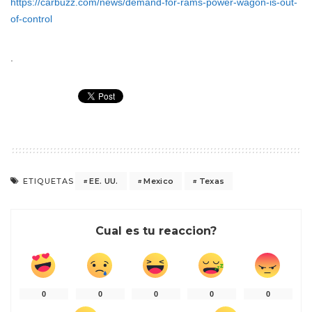
https://carbuzz.com/news/demand-for-rams-power-wagon-is-out-
of-control
.
EE. UU.
Mexico
Texas
ETIQUETAS
Cual es tu reaccion?
0
0
0
0
0