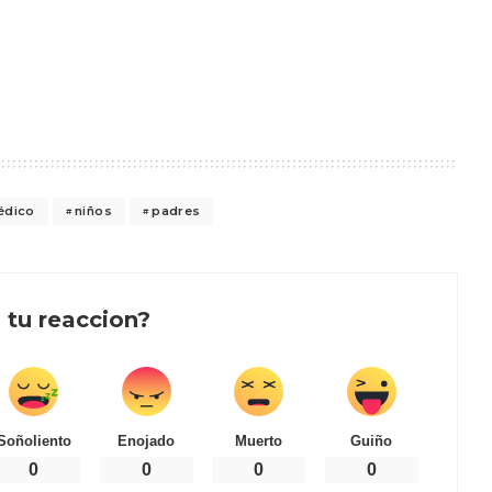
édico
niños
padres
 tu reaccion?
Soñoliento
Enojado
Muerto
Guiño
0
0
0
0