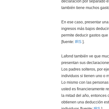
declaración por separado 
también tiene muchos gast
En ese caso, presentar una
ingresos más bajos deducir
permite deducir gastos que 
[fuente:
IRS
].
Lafond también ve que muc
presentan sus declaracione
Los padres solteros, por e
individuos si tienen uno o 
Lo mismo con las personas 
usted es financieramente r
la mitad del año, entonces c
obtienen una deducción es
individuos [fuente:
IRS
].