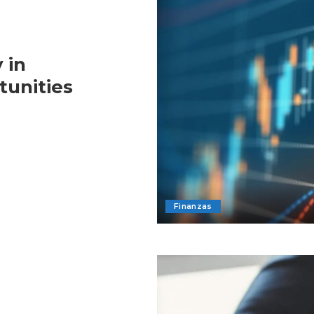
 in
tunities
Finanzas