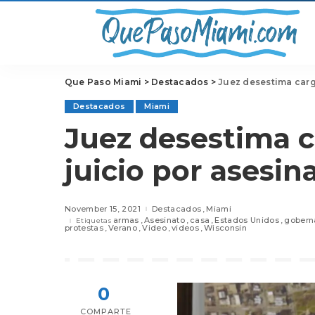
Que Paso Miami
>
Destacados
>
Juez desestima carg
Destacados
Miami
Juez desestima c
juicio por asesi
November 15, 2021
Destacados
Miami
armas
Asesinato
casa
Estados Unidos
gobern
Etiquetas
protestas
Verano
Video
videos
Wisconsin
0
COMPARTE