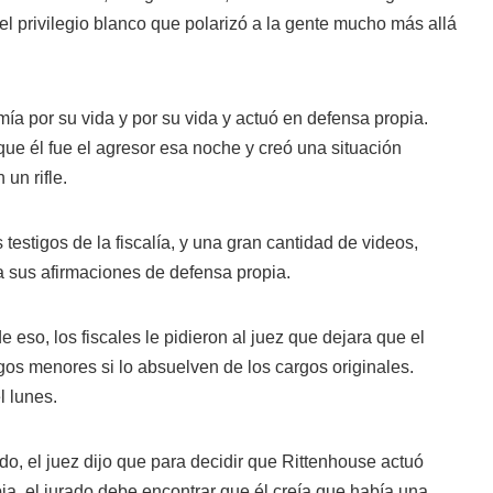
l privilegio blanco que polarizó a la gente mucho más allá
mía por su vida y por su vida y actuó en defensa propia.
que él fue el agresor esa noche y creó una situación
 un rifle.
testigos de la fiscalía, y una gran cantidad de videos,
 sus afirmaciones de defensa propia.
 eso, los fiscales le pidieron al juez que dejara que el
gos menores si lo absuelven de los cargos originales.
l lunes.
ado, el juez dijo que para decidir que Rittenhouse actuó
a, el jurado debe encontrar que él creía que había una