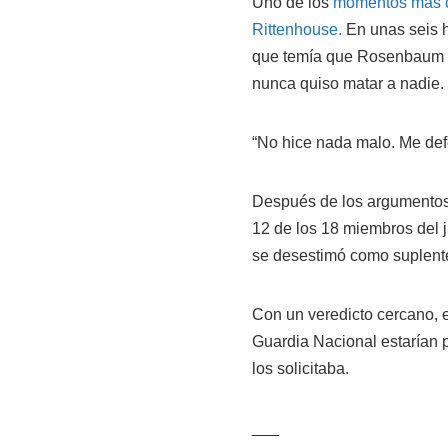
Uno de los
momentos más co
Rittenhouse.
En unas seis ho
que temía que Rosenbaum le 
nunca quiso matar a nadie.
“No hice nada malo. Me defe
Después de los argumentos 
12 de los 18 miembros del j
se desestimó como suplent
Con un veredicto cercano, 
Guardia Nacional estarían p
los solicitaba.
___