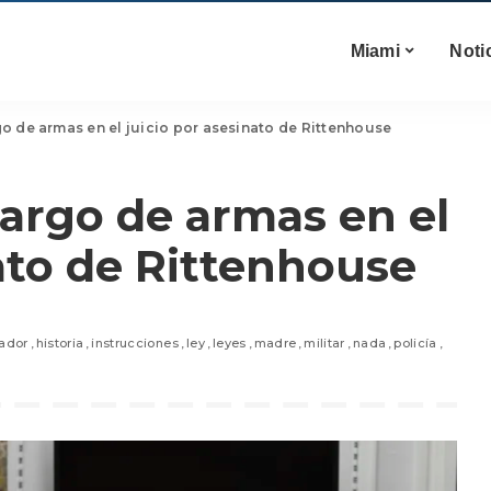
Miami
Noti
o de armas en el juicio por asesinato de Rittenhouse
argo de armas en el
nato de Rittenhouse
ador
historia
instrucciones
ley
leyes
madre
militar
nada
policía