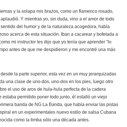
piernas y la solapa mis brazos, como un flamenco rosado,
 aplaudió. Y mientras yo, sin duda, vino a el amor de todo
 sentido del humor y de la naturaleza acogedora, había
oso acerca de esta situación. Iban a cacarear y bofetada a
 como mi instructor les dijo que yo tenía que aprender “lo
empo antes de que me despidieron y me encontré una más
 desde la parte superior, esta vez en un muy jerarquizadas
oda una clase de uno-dos, uno-dos en los pies, luego otro
obre el uso de aros de hula-hula perfecta de la cadera
 estaba permitido poner todo junto, él estalló un viejo
primera banda de NG La Banda, que había enviar las pistas
 espiral en un experimentales nuevo estilo de salsa Cubana
onocida como la timba sólo una década antes.