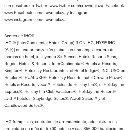
con nosotros en Twitter: www.twitter.com/crowneplaza, Facebook:
www.Facebook.com/crowneplaza y Instagram:
www.instagram.com/crowneplaza.
Acerca de IHG®
IHG ® (InterContinental Hotels Group) [LON:IHG, NYSE:IHG
(Adr)] es una organización global con una amplia cartera de
marcas de hotel, incluyendo Six Senses Hotels Resorts Spas,
Regent Hotels & Resorts, InterContinental® Hotels & Resorts,
Kimpton®, Hoteles y Restaurantes, el Hotel Indigo®, INCLUSO en
Hoteles ®, HUALUXE®, Hoteles y Resorts, hotel Crowne Plaza®
Hotels & Resorts, voco™, Hoteles de Holiday Inn®, el Holiday Inn
Express®, Holiday Inn Club Vacations®, Holiday Inn Resort®,
avid™ hoteles, Staybridge Suites®, Atwell Suites™ y el
Candlewood Suites®.
IHG franquicias, contratos de arrendamiento, administra o es
propietario de más de 5.700 hoteles y casi 856,000 habitaciones