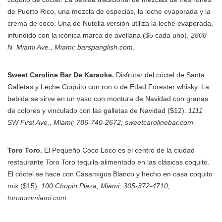
de Puerto Rico, una mezcla de especias, la leche evaporada y la
crema de coco. Una de Nutella versión utiliza la leche evaporada,
infundido con la icónica marca de avellana ($5 cada uno).
2808
N. Miami Ave., Miami; barspanglish.com.
Sweet Caroline Bar De Karaoke.
Disfrutar del cóctel de Santa
Galletas y Leche Coquito con ron o de Edad Forester whisky. La
bebida se sirve en un vaso con montura de Navidad con granas
de colores y vinculado con las galletas de Navidad ($12).
1111
SW First Ave., Miami; 786-740-2672; sweetcarolinebar.com.
Toro Toro.
El Pequeño Coco Loco es el centro de la ciudad
restaurante Toro Toro tequila-alimentado en las clásicas coquito.
El cóctel se hace con Casamigos Blanco y hecho en casa coquito
mix ($15).
100 Chopin Plaza, Miami; 305-372-4710;
torotoromiami.com.