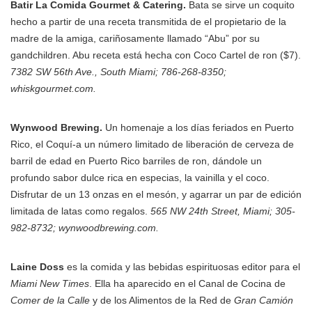
Batir La Comida Gourmet & Catering.
Bata se sirve un coquito
hecho a partir de una receta transmitida de el propietario de la
madre de la amiga, cariñosamente llamado “Abu” por su
gandchildren. Abu receta está hecha con Coco Cartel de ron ($7).
7382 SW 56th Ave., South Miami; 786-268-8350;
whiskgourmet.com.
Wynwood Brewing.
Un homenaje a los días feriados en Puerto
Rico, el Coquí-a un número limitado de liberación de cerveza de
barril de edad en Puerto Rico barriles de ron, dándole un
profundo sabor dulce rica en especias, la vainilla y el coco.
Disfrutar de un 13 onzas en el mesón, y agarrar un par de edición
limitada de latas como regalos.
565 NW 24th Street, Miami; 305-
982-8732; wynwoodbrewing.com.
Laine Doss
es la comida y las bebidas espirituosas editor para el
Miami New Times
. Ella ha aparecido en el Canal de Cocina de
Comer de la Calle
y de los Alimentos de la Red de
Gran Camión