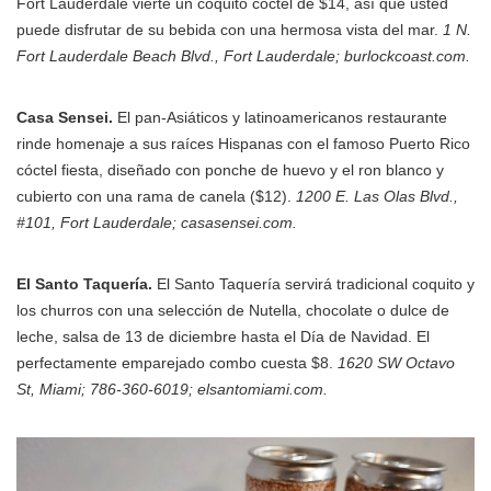
Fort Lauderdale vierte un coquito cóctel de $14, así que usted
puede disfrutar de su bebida con una hermosa vista del mar.
1 N.
Fort Lauderdale Beach Blvd., Fort Lauderdale; burlockcoast.com.
Casa Sensei.
El pan-Asiáticos y latinoamericanos restaurante
rinde homenaje a sus raíces Hispanas con el famoso Puerto Rico
cóctel fiesta, diseñado con ponche de huevo y el ron blanco y
cubierto con una rama de canela ($12).
1200 E. Las Olas Blvd.,
#101, Fort Lauderdale; casasensei.com.
El Santo Taquería.
El Santo Taquería servirá tradicional coquito y
los churros con una selección de Nutella, chocolate o dulce de
leche, salsa de 13 de diciembre hasta el Día de Navidad. El
perfectamente emparejado combo cuesta $8.
1620 SW Octavo
St, Miami; 786-360-6019; elsantomiami.com.