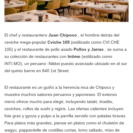
El chef y restaurantero
Juan Chipoco
, el hombre detrás del
ceviche mega-popular
Cviche 105
(estilizado como CVI.CHE
105) y el restaurante de pollo asado
Pollos y Jarras
, se suma a
su colección de restaurantes con
Intimo
(estilizado como
INTI.MO), un peruano -Nikkei puesto avanzado ubicado en el sur
del quinto barrio en 840 1st Street.
El restaurante es un guiño a la herencia inca de Chipoco y
muestra muchos sabores peruanos y japoneses. El extenso
menú ofrece mucho para elegir, incluyendo tataki, tiradito,
ceviches, rollos de sushi y nigiris. Las ofertas calientes incluyen
foie gras y gyoza y pulpo a la parrilla servido con patatas bravas.
Para platos más grandes, piense en platos como el chuletón de
wagyu, pappardelle de costillas cortas, lomo saltado, miso de