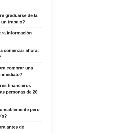
e graduarse de la
 un trabajo?
ra información
ra comenzar ahora:
?
ara comprar una
inmediato?
res financieros
as personas de 20
onsablemente pero
0's?
ra antes de