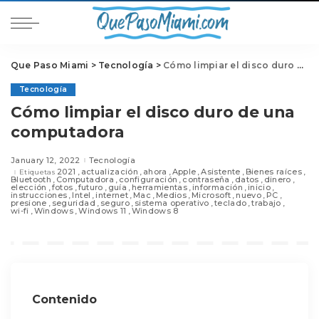
Que Paso Miami
>
Tecnología
>
Cómo limpiar el disco duro de una computadora
Tecnología
Cómo limpiar el disco duro de una
computadora
January 12, 2022
Tecnología
2021
actualización
ahora
Apple
Asistente
Bienes raíces
Etiquetas
Bluetooth
Computadora
configuración
contraseña
datos
dinero
elección
fotos
futuro
guía
herramientas
información
inicio
instrucciones
Intel
internet
Mac
Medios
Microsoft
nuevo
PC
presione
seguridad
seguro
sistema operativo
teclado
trabajo
wi-fi
Windows
Windows 11
Windows 8
Contenido