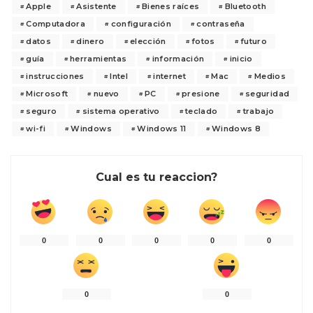
Apple
Asistente
Bienes raíces
Bluetooth
Computadora
configuración
contraseña
datos
dinero
elección
fotos
futuro
guía
herramientas
información
inicio
instrucciones
Intel
internet
Mac
Medios
Microsoft
nuevo
PC
presione
seguridad
seguro
sistema operativo
teclado
trabajo
wi-fi
Windows
Windows 11
Windows 8
Cual es tu reaccion?
0
0
0
0
0
0
0