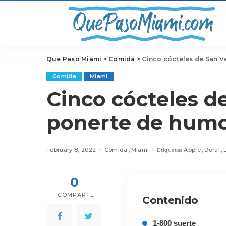
Que Paso Miami
>
Comida
>
Cinco cócteles de San V
Comida
Miami
Cinco cócteles d
ponerte de humo
February 8, 2022
Comida
Miami
Apple
Doral
Etiquetas
0
COMPARTE
Contenido
1-800 suerte