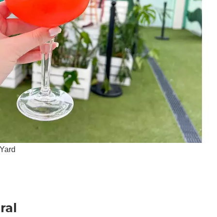
 Yard
ral