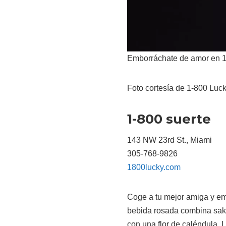
Emborráchate de amor en 1-
Foto cortesía de 1-800 Luc
1-800 suerte
143 NW 23rd St., Miami
305-768-9826
1800lucky.com
Coge a tu mejor amiga y em
bebida rosada combina sak
con una flor de caléndula.