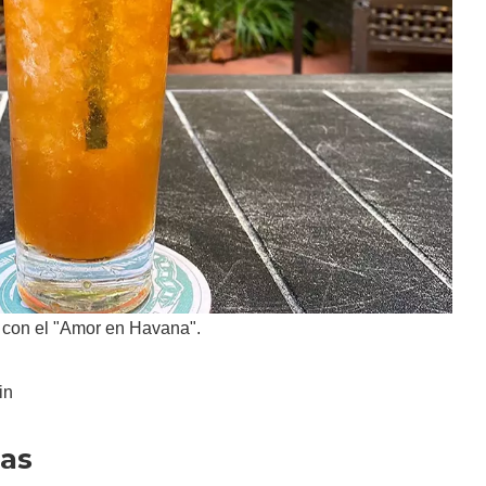
 con el "Amor en Havana".
in
as