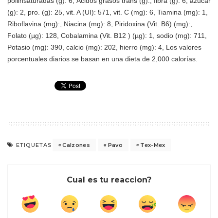
poliinsaturadas (g): 6, Ácidos grasos trans (g):, fibra (g): 6, azúcar
(g): 2, pro. (g): 25, vit. A (UI): 571, vit. C (mg): 6, Tiamina (mg): 1,
Riboflavina (mg):, Niacina (mg): 8, Piridoxina (Vit. B6) (mg):,
Folato (µg): 128, Cobalamina (Vit. B12 ) (µg): 1, sodio (mg): 711,
Potasio (mg): 390, calcio (mg): 202, hierro (mg): 4,
Los valores
porcentuales diarios se basan en una dieta de 2,000 calorías.
Calzones
Pavo
Tex-Mex
ETIQUETAS
Cual es tu reaccion?