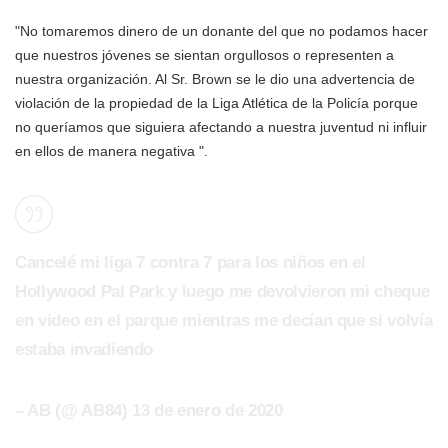
"No tomaremos dinero de un donante del que no podamos hacer
que nuestros jóvenes se sientan orgullosos o representen a
nuestra organización. Al Sr. Brown se le dio una advertencia de
violación de la propiedad de la Liga Atlética de la Policía porque
no queríamos que siguiera afectando a nuestra juventud ni influir
en ellos de manera negativa ".
Cancelé mi liga 7 contra 7 para los niños en el
Hollywood Pal Park y luego me devolvieron mi cheque
en video en el parque mientras me decían que si volvía
estaba invadiendo
– AB (@ AB84) 13 de enero de 2020