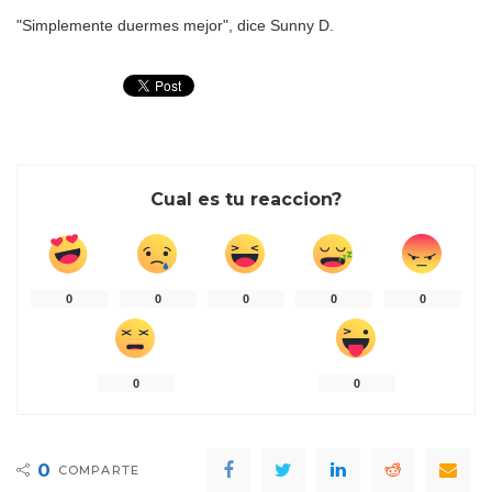
"Simplemente duermes mejor", dice Sunny D.
Cual es tu reaccion?
0
0
0
0
0
0
0
0
COMPARTE