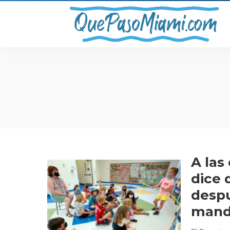
A las
dice 
despu
mand