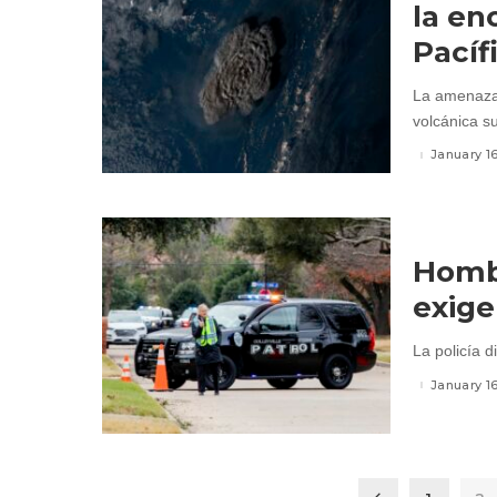
la en
Pacíf
La amenaza 
volcánica s
January 1
Homb
exige
La policía d
January 1