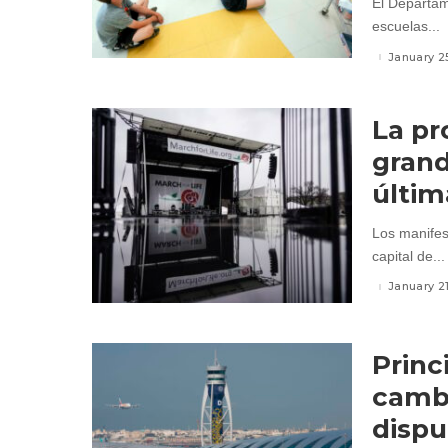
El Departam
escuelas...
January 2
La pr
grand
últim
Los manifes
capital de...
January 2
Princ
cambi
dispu