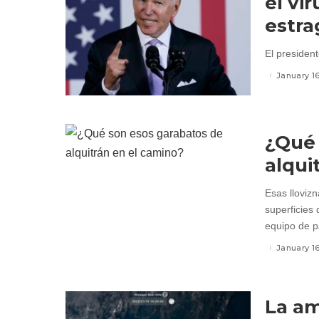
el vi
estra
El president
January 1
¿Qué 
alqui
Esas lloviz
superficies 
equipo de p
January 1
La am