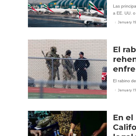
Las princip
a EE. UU. o 
January 1
El ra
rehen
enfre
El rabino de
January 1
En el
Calif