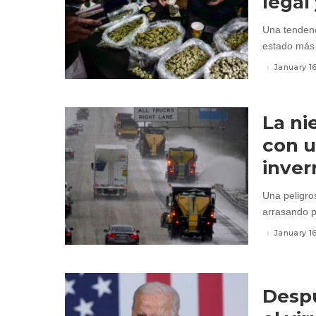
legal
Una tendenc
estado más.
January 1
La ni
con 
inver
Una peligro
arrasando pa
January 1
Despu