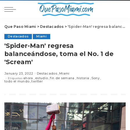
Que Paso Miami
>
Destacados
>
'Spider-Man' regresa balanceándose, toma el No. 1 de 'Scream'
Destacados
Miami
'Spider-Man' regresa
balanceándose, toma el No. 1 de
'Scream'
January 23, 2022
Destacados
Miami
ahora
estudio
fin de semana
historia
Sony
Etiquetas
todo el mundo
twitter