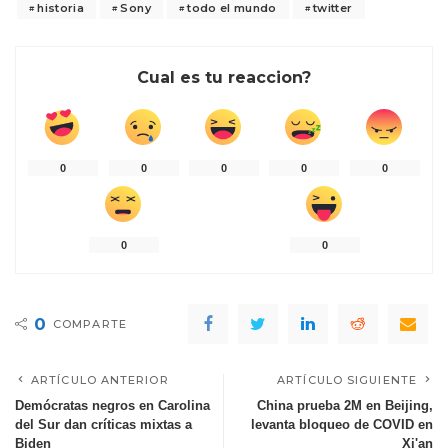
historia
Sony
todo el mundo
twitter
Cual es tu reaccion?
0
0
0
0
0
0
0
0
COMPARTE
ARTÍCULO ANTERIOR
ARTÍCULO SIGUIENTE
Demócratas negros en Carolina
China prueba 2M en Beijing,
del Sur dan críticas mixtas a
levanta bloqueo de COVID en
Biden
Xi'an