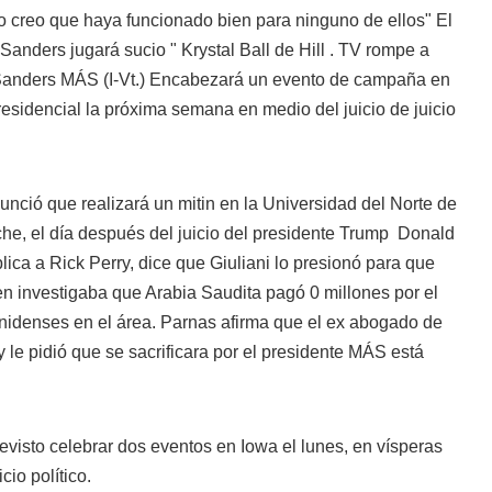
o creo que haya funcionado bien para ninguno de ellos" El
anders jugará sucio " Krystal Ball de Hill . TV rompe a
 Sanders MÁS
(I-Vt.) Encabezará un evento de campaña en
esidencial la próxima semana en medio del juicio de juicio
ció que realizará un mitin en la Universidad del Norte de
he, el día después del juicio del
presidente Trump
Donald
ca a Rick Perry, dice que Giuliani lo presionó para que
n investigaba que Arabia Saudita pagó 0 millones por el
unidenses en el área. Parnas afirma que el ex abogado de
 y le pidió que se sacrificara por el presidente MÁS
está
evisto celebrar dos eventos en Iowa el lunes, en vísperas
cio político.