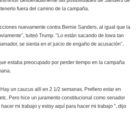
e disminuir deliberadamente las posibilidades de Sanders de
tenerlo fuera del camino de la campaña.
cciones nuevamente contra Bernie Sanders, al igual que la
bviamente", tuiteó Trump. "Lo están sacando de Iowa tan
enador, se sienta en el juicio de engaño de acusación".
que estaba preocupado por perder tiempo en la campaña
mana.
. Hay un caucus allí en 2 1/2 semanas. Prefiero estar en
tc. Pero hice un juramento constitucional como senador
acer mi trabajo y estoy aquí para hacer mi trabajo ”, dijo