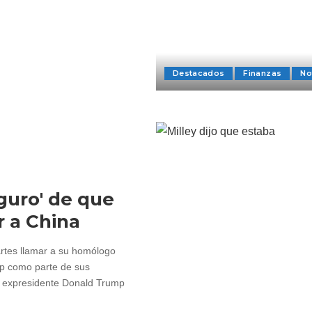
Destacados
Finanzas
No
guro' de que
 a China
artes llamar a su homólogo
mp como parte de sus
l expresidente Donald Trump