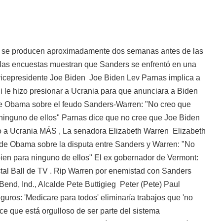
 se producen aproximadamente dos semanas antes de las
las encuestas muestran que Sanders se enfrentó en una
vicepresidente
Joe Biden
Joe Biden Lev Parnas implica a
ni le hizo presionar a Ucrania para que anunciara a Biden
de Obama sobre el feudo Sanders-Warren: "No creo que
ninguno de ellos" Parnas dice que no cree que Joe Biden
to a Ucrania MÁS
, La senadora
Elizabeth Warren
Elizabeth
de Obama sobre la disputa entre Sanders y Warren: "No
ien para ninguno de ellos" El ex gobernador de Vermont:
stal Ball de TV . Rip Warren por enemistad con Sanders
Bend, Ind., Alcalde
Pete Buttigieg
Peter (Pete) Paul
guros: 'Medicare para todos' eliminaría trabajos que 'no
ice que está orgulloso de ser parte del sistema