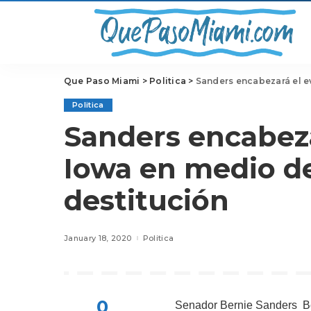
Que Paso Miami
>
Politica
>
Sanders encabezará el e
Politica
Sanders encabeza
Iowa en medio de
destitución
January 18, 2020
Politica
0
Senador
Bernie Sanders
Be