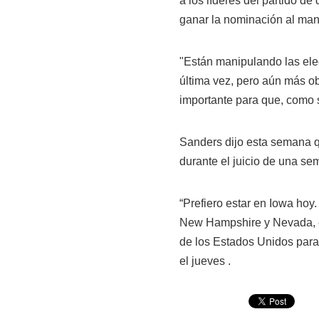
a los líderes del partido d
ganar la nominación al man
"Están manipulando las ele
última vez, pero aún más o
importante para que, como s
Sanders dijo esta semana 
durante el juicio de una se
“Prefiero estar en Iowa hoy
New Hampshire y Nevada, e
de los Estados Unidos para h
el jueves .