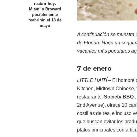
reabrir hoy:
Miami y Broward
posiblemente
reabrirán el 18 de
mayo
A continuación se muestra 
de Florida.
Haga un
seguim
vacantes más populares
aq
7 de enero
LITTLE HAITÍ
– El hombre 
Kitchen, Midtown Chinese, 
restaurante:
Society BBQ
.
2nd Avenue), ofrece 10 car
costillas de res, e inclus
que buscan evitar los pro
platos principales con art