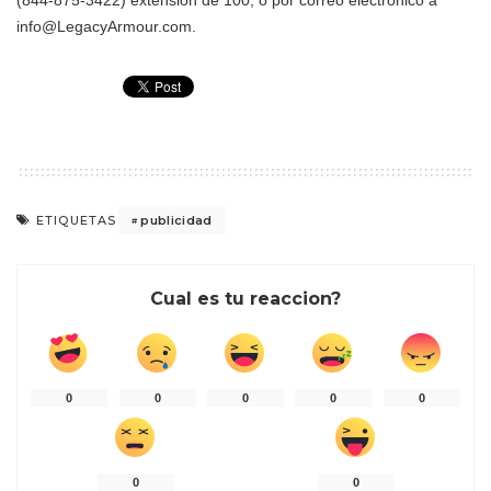
(844-875-3422) extensión de 100, o por correo electrónico a
info@LegacyArmour.com.
publicidad
ETIQUETAS
Cual es tu reaccion?
0
0
0
0
0
0
0